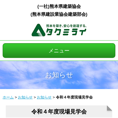
(一社)熊本県建築協会
(熊本県建設業協会建築部会)
メニュー
ホーム
お知らせ
会長ご挨拶
建築施工事例
ホーム
>
お知らせ
>
お知らせ
>
令和４年度現場見学会
会員インタビュー
令和４年度現場見学会