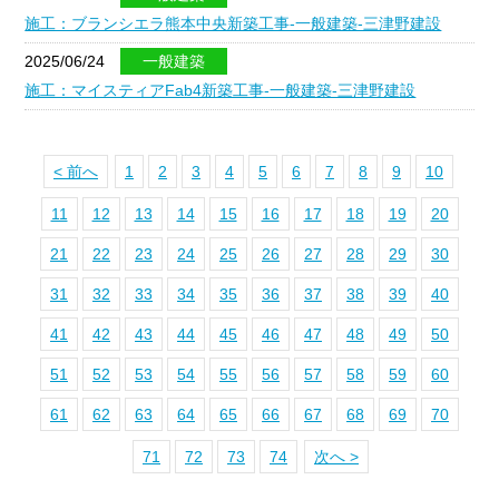
施工：ブランシエラ熊本中央新築工事-一般建築-三津野建設
2025/06/24
一般建築
施工：マイスティアFab4新築工事-一般建築-三津野建設
< 前へ
1
2
3
4
5
6
7
8
9
10
11
12
13
14
15
16
17
18
19
20
21
22
23
24
25
26
27
28
29
30
31
32
33
34
35
36
37
38
39
40
41
42
43
44
45
46
47
48
49
50
51
52
53
54
55
56
57
58
59
60
61
62
63
64
65
66
67
68
69
70
71
72
73
74
次へ >