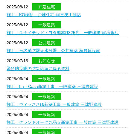
よくあるご質問
2025/08/12
戸建住宅
施工：KO様邸 戸建住宅-㈱三友工務店
緊急防災隊
2025/08/12
一般建築
施工：ユナイテッドトヨタ熊本R325店 一般建築-㈱増永組
会員名簿一覧
2025/08/12
公共建築
求人中の会社一覧
施工：玉名消防署天水分署 公共建築-植野建設㈱
2025/07/15
お知らせ
緊急防災隊の防災訓練に係る資料
2025/06/24
一般建築
施工：La・Casa新築工事 一般建築-三津野建設
2025/06/24
一般建築
施工：ヴィラささゆ新築工事-一般建築-三津野建設
2025/06/24
一般建築
施工：グランドオーク九品寺新築工事-一般建築-三津野建設
2025/06/24
一般建築