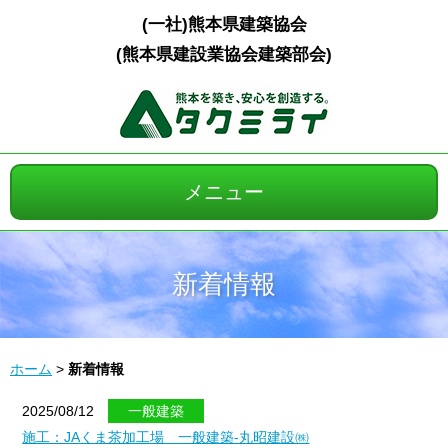
(一社)熊本県建築協会
(熊本県建設業協会建築部会)
メニュー
ホーム
新着情報
会長ご挨拶
建築施工事例
ホーム
>
新着情報
会員インタビュー
2025/08/12
一般建築
施工：JAくま茶加工場 一般建築-丸昭建設㈱